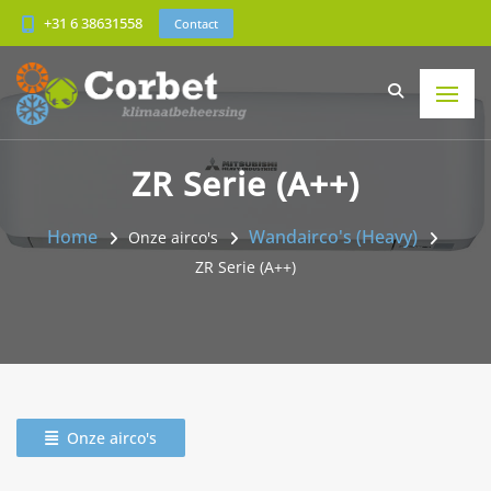
+31 6 38631558
Contact
ZR Serie (A++)
Home
Wandairco's (Heavy)
Onze airco's
ZR Serie (A++)
Onze airco's