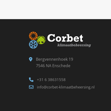
Bergvennenhoek 19
7546 NA Enschede
+31 6 38631558
info@corbet-klimaatbeheersing.nl