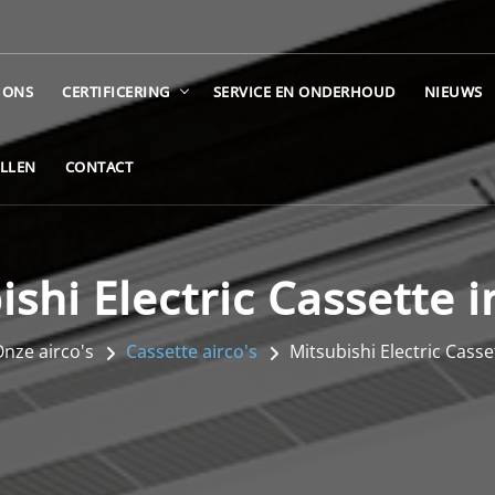
 ONS
CERTIFICERING
SERVICE EN ONDERHOUD
NIEUWS
ELLEN
CONTACT
ishi Electric Cassette i
nze airco's
Cassette airco's
Mitsubishi Electric Casse