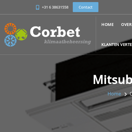
+31 6 38631558
Contact
HOME
OVER
KLANTEN VERT
Mitsub
Home
O