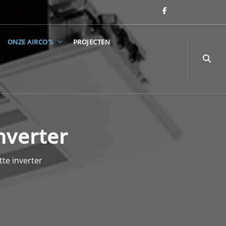
ONZE AIRCO'S
PROJECTEN
nverter
tte inverter