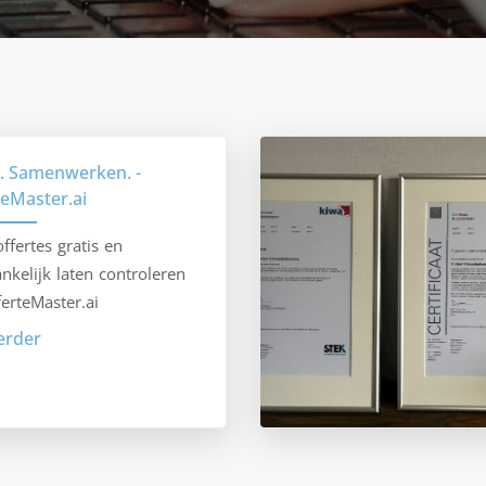
k. Samenwerken. -
teMaster.ai
ffertes gratis en
nkelijk laten controleren
ferteMaster.ai
erder