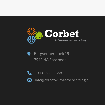
Bergvennenhoek 19
7546 NA Enschede
+31 6 38631558
info@corbet-klimaatbeheersing.nl