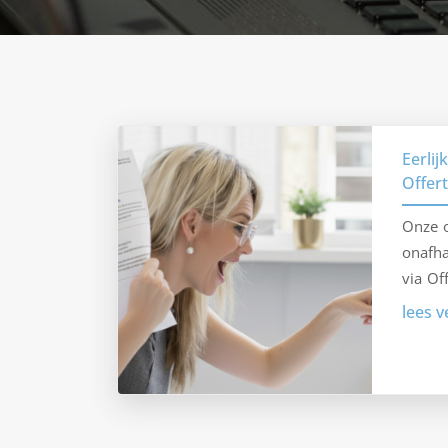
Eerlij
Offer
Onze o
onafha
via Of
lees v